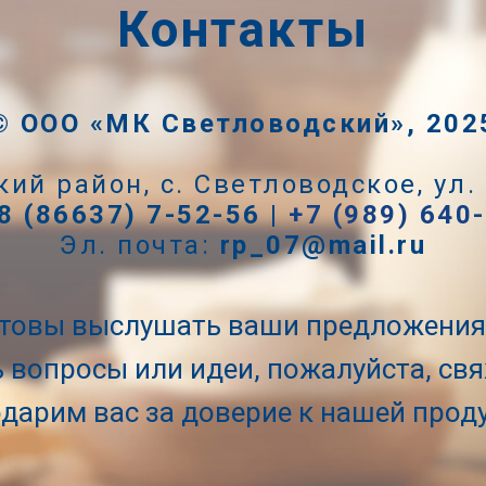
Контакты
©
ООО «МК Светловодский», 202
кий район, с. Светловодское, ул.
8 (86637) 7-52-56 |
+7 (989) 640
Эл. почта:
rp_07@mail.ru
отовы выслушать ваши предложения 
ть вопросы или идеи, пожалуйста, свя
дарим вас за доверие к нашей прод