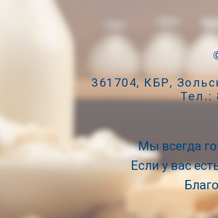
361704, КБР, Зольс
Тел.:
Мы всегда г
Если у вас ес
Благо