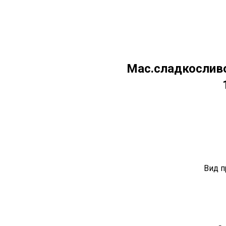
Мас.сладкосливо
Вид п